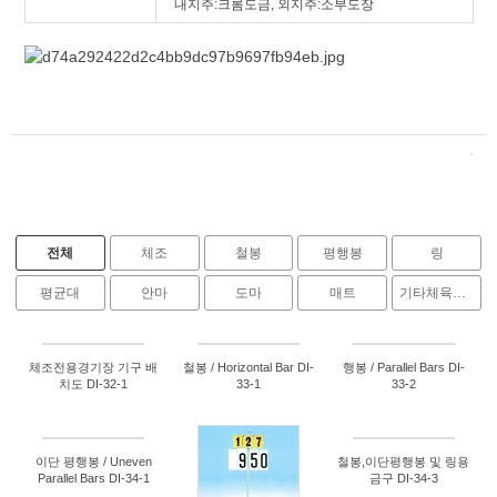
내지주:크롬도금, 외지주:소부도장
전체
체조
철봉
평행봉
링
평균대
안마
도마
매트
기타체육관시설
체조전용경기장 기구 배
철봉 / Horizontal Bar DI-
행봉 / Parallel Bars DI-
치도 DI-32-1
33-1
33-2
이단 평행봉 / Uneven
철봉,이단평행봉 및 링용
Parallel Bars DI-34-1
금구 DI-34-3