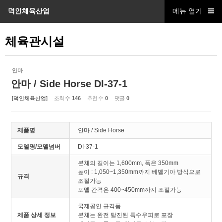
덕인체육산업
메뉴 열기
Sketchbook5, 스케치북5
체육관시설
안마
안마 / Side Horse DI-37-1
Sketchbook5, 스케치북5
[덕인체육산업]
조회 수
146
추천 수
0
댓글
0
제품명
안마 / Side Horse
모델명/모델넘버
DI-37-1
본체의 길이는 1,600mm, 폭은 350mm
높이 : 1,050~1,350mm까지 베벨기아 방식으로
규격
조절가능
포멜 간격은 400~450mm까지 조절가능
국제공인 규격품
제품 상세 정보
본체는 완전 탈진된 특수우피로 포장